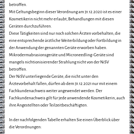
betroffen.
Mit Geltungsbeginn dieser Verordnung am 31.12.2020 ist es einer
Kosmetikerin nicht mehr erlaubt, Behandlungen mit diesen
Geräten durchzuführen.
Diese Tätigkeiten sind nur noch solchen Ärzten vorbehalten, die
eine entsprechende ärztliche Weiterbildung oder Fortbildung in
der Anwendung der genannten Geräte erworben haben.
Mikrodermabrasionsgeräte und Microneedling-Geräte sind
mangels nichtionisierender Strahlung nicht von der NiSV
betroffen.
Der NiSV unterliegende Geräte, die nicht unter den
Ärztevorbehalt fallen, dürfen ab dem 31.12.2021 nur mit einem
Fachkundenachweis weiter angewendet werden. Der
Fachkundenachweis gilt für jede anwendende Kosmetikerin, auch
ihre Angestellten oder Teilzeitbeschäftigten.
In der nachfolgenden Tabelle erhalten Sie einen Überblick über
die Verordnungen: