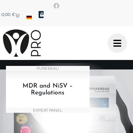
0,00
€
PUREBEAU
MDR and NiSV –
Regulations
EXPERT PANEL