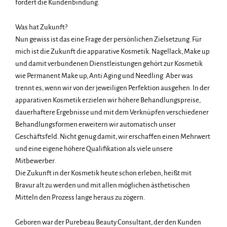
fördert die Kundenbindung.
Was hat Zukunft?
Nun gewiss ist das eine Frage der persönlichen Zielsetzung. Für
mich ist die Zukunft die apparative Kosmetik. Nagellack, Make up
und damit verbundenen Dienstleistungen gehört zur Kosmetik
wie Permanent Make up, Anti Aging und Needling. Aber was
trennt es, wenn wir von der jeweiligen Perfektion ausgehen. In der
apparativen Kosmetik erzielen wir höhere Behandlungspreise,
dauerhaftere Ergebnisse und mit dem Verknüpfen verschiedener
Behandlungsformen erweitern wir automatisch unser
Geschäftsfeld. Nicht genug damit, wir erschaffen einen Mehrwert
und eine eigene höhere Qualifikation als viele unsere
Mitbewerber.
Die Zukunft in der Kosmetik heute schon erleben, heißt mit
Bravur alt zu werden und mit allen möglichen ästhetischen
Mitteln den Prozess lange heraus zu zögern.
Geboren war der Purebeau Beauty Consultant, der den Kunden