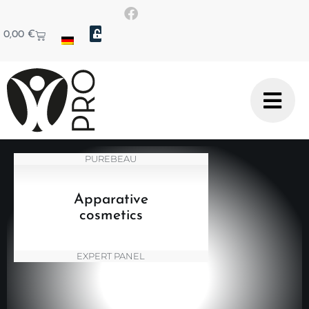
0,00
€
PUREBEAU
Apparative
cosmetics
EXPERT PANEL