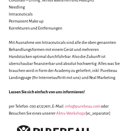
Coldblast – Lifting , versus Bakterien und Hautpilz
Needling
Intraceuticals
Permanent Make up
Korrekturen und Entfernungen
Mit Ausnahme von Intraceuticals sind alle die oben genannten
Behandlungsformen mit einem Gerät und mehreren
Handstücken optimal durchführbar. Also die Zukunft ist
überschaubar finanzierbar und absolut hochwertig. Alles was Sie
brauchen wird in Form der Academy zu geliefert, inkl. Purebeau
Landingpage (Ihr Internetauftritt mit uns) und Real Marketing.
Lassen Sie sich einfach von uns informieren!
per Telefon: 030 41727611, E-Mail:
info@purebeau.com
oder
Besuchen Sie eines unserer
Aktiv-Workshops
[vc_separator]