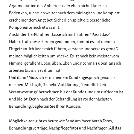
Argumentation des Anbieters oder eben nicht. Habe ich
Bedenken, suche ich weiter nach dem mir logisch und komplett
erscheinendem Angebot. Sicherlich spielt die persönliche
Komponente noch etwas mit.
Ausbilden heißt führen, lasse ich mich führen? Passt das?
Habe ich all diese Hürden genommen, kommt es auf meinen
Ehrgeiz an. Ich lasse mich führen, verstehe und setze es gemäß
meinen Möglichkeiten um. Merke: Es ist noch kein Meister vom
Himmel gefallen! Üben, üben, üben und nochmals üben, an sich
arbeiten bis man es drauf hat.
Und dann? Muss ich es in meinem Kundengespräch genauso
machen. Mit Logik, Respekt, Aufklärung , Freundlichkeit,
Verantwortung übernehmen bis der Kunde rund um zufrieden ist
und bleibt. Denn nach der Behandlung ist vor der nächsten
Behandlung, begleiten Sie Ihren Kunden.
Möglichkeiten gibt es heute wie Sand am Meer. Vorab Fotos,
Behandlungsverträge, Nachpflegefotos und Nachfragen. All das