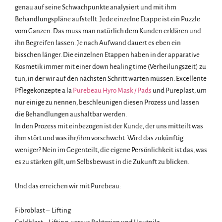
genau auf seine Schwachpunkte analysiert und mit ihm
Behandlungspläne aufstellt. Jede einzelne Etappe ist ein Puzzle
vom Ganzen. Das muss man natürlich dem Kunden erklären und
ihn Begreifen lassen. Je nach Aufwand dauert es eben ein
bisschen länger. Die einzelnen Etappen haben in der apparative
Kosmetik immer mit einer down healing time (Verheilungszeit) zu
tun, in der wir auf den nächsten Schritt warten müssen. Excellente
Pflegekonzepte a la
Purebeau Hyro Mask / Pads
und Pureplast, um
nur einige zu nennen, beschleunigen diesen Prozess und lassen
die Behandlungen aushaltbar werden.
In den Prozess mit einbezogen ist der Kunde, der uns mitteilt was
ihm stört und was ihr/ihm vorschwebt. Wird das zukünftig
weniger? Nein im Gegenteilt, die eigene Persönlichkeit ist das, was
es zu stärken gilt, um Selbsbewust in die Zukunft zu blicken.
Und das erreichen wir mit Purebeau:
Fibroblast – Lifting