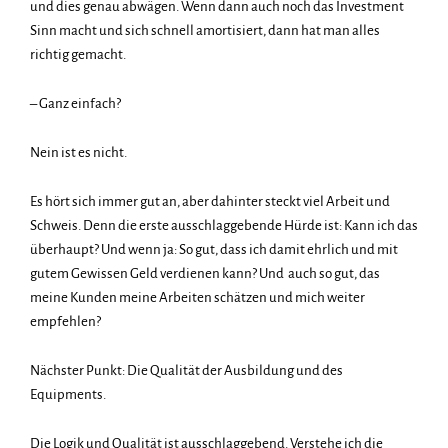
und dies genau abwägen. Wenn dann auch noch das Investment
Sinn macht und sich schnell amortisiert, dann hat man alles
richtig gemacht.
– Ganz einfach?
Nein ist es nicht.
Es hört sich immer gut an, aber dahinter steckt viel Arbeit und
Schweis. Denn die erste ausschlaggebende Hürde ist: Kann ich das
überhaupt? Und wenn ja: So gut, dass ich damit ehrlich und mit
gutem Gewissen Geld verdienen kann? Und auch so gut, das
meine Kunden meine Arbeiten schätzen und mich weiter
empfehlen?
Nächster Punkt: Die Qualität der Ausbildung und des
Equipments.
Die Logik und Qualität ist ausschlaggebend. Verstehe ich die