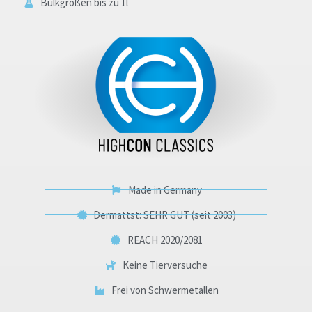
Bulkgrößen bis zu 1l
Made in Germany
Dermattst: SEHR GUT (seit 2003)
REACH 2020/2081
Keine Tierversuche
Frei von Schwermetallen