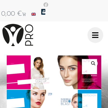
0,00
€