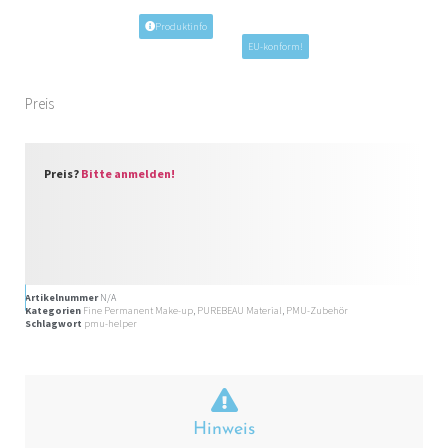
Produktinfo
EU-konform!
Preis
Preis?
Bitte anmelden!
Artikelnummer
N/A
Kategorien
Fine Permanent Make-up
,
PUREBEAU Material
,
PMU-Zubehör
Schlagwort
pmu-helper
Hinweis