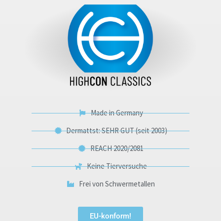
Made in Germany
Dermattst: SEHR GUT (seit 2003)
REACH 2020/2081
Keine Tierversuche
Frei von Schwermetallen
EU-konform!