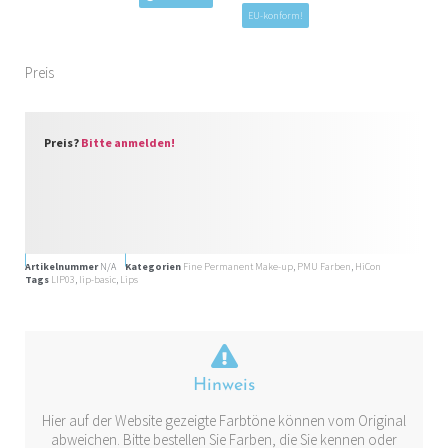
EU-konform!
Preis
Preis?
Bitte anmelden!
Artikelnummer
N/A
Kategorien
Fine Permanent Make-up
,
PMU Farben
,
HiCon
Tags
LIP03
,
lip-basic
,
Lips
Hinweis
Hier auf der Website gezeigte Farbtöne können vom Original
abweichen. Bitte bestellen Sie Farben, die Sie kennen oder