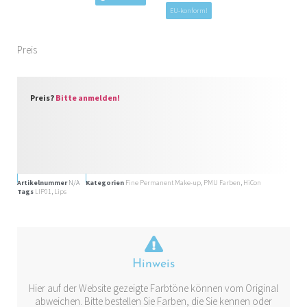
EU-konform!
Preis
Preis?
Bitte anmelden!
Artikelnummer
N/A
Kategorien
Fine Permanent Make-up
,
PMU Farben
,
HiCon
Tags
LIP01
,
Lips
Hinweis
Hier auf der Website gezeigte Farbtöne können vom Original
abweichen. Bitte bestellen Sie Farben, die Sie kennen oder