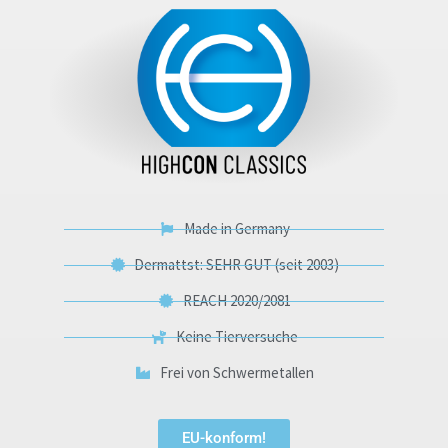
Made in Germany
Dermattst: SEHR GUT (seit 2003)
REACH 2020/2081
Keine Tierversuche
Frei von Schwermetallen
EU-konform!