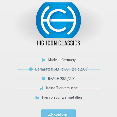
Made in Germany
Dermattst: SEHR GUT (seit 2003)
REACH 2020/2081
Keine Tierversuche
Frei von Schwermetallen
EU-konform!