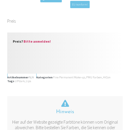
EU-konform!
Preis
Preis?
Bitte anmelden!
Artikelnummer
N/A
Kategorien
Fine Permanent Make-up
,
PMU Farben
,
HiCon
Tags
LIPdark
,
Lips
Hinweis
Hier auf der Website gezeigte Farbtöne können vom Original
abweichen. Bitte bestellen Sie Farben, die Sie kennen oder