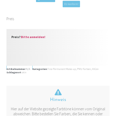
EU-konform!
Preis
Preis?
Bitte anmelden!
Artikelnummer
N/A
Kategorien
Fine Permanent Make-up
,
PMU Farben
,
HiCon
Schlagwort
skin
Hinweis
Hier auf der Website gezeigte Farbtöne können vom Original
abweichen. Bitte bestellen Sie Farben, die Sie kennen oder