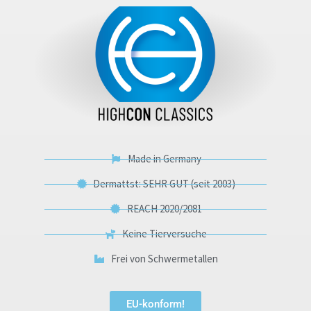
Made in Germany
Dermattst: SEHR GUT (seit 2003)
REACH 2020/2081
Keine Tierversuche
Frei von Schwermetallen
EU-konform!