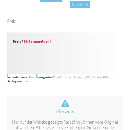
EU-konform!
Preis
Preis?
Bitte anmelden!
Artikelnummer
N/A
Kategorien
Fine Permanent Make-up
,
PMU Farben
,
HiCon
Schlagwort
skin
Hinweis
Hier auf der Website gezeigte Farbtöne können vom Original
abweichen. Bitte bestellen Sie Farben, die Sie kennen oder