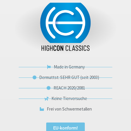
Made in Germany
Dermattst: SEHR GUT (seit 2003)
REACH 2020/2081
Keine Tierversuche
Frei von Schwermetallen
EU-konform!