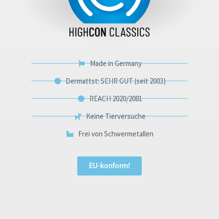
Made in Germany
Dermattst: SEHR GUT (seit 2003)
REACH 2020/2081
Keine Tierversuche
Frei von Schwermetallen
EU-konform!