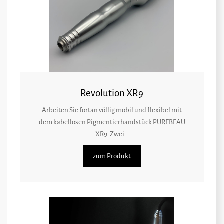
Revolution XR9
Arbeiten Sie fortan völlig mobil und flexibel mit
dem kabellosen Pigmentierhandstück PUREBEAU
XR9. Zwei...
zum Produkt