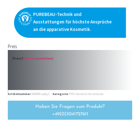
PUREBEAU-Technik und
Ausstattungen für höchste Ansprüche
an die apparative Kosmetik.
Preis
Preis?
Bitte anmelden!
Artikelnummer
100000.Lady.1
Kategorie
PMU Geräte & Handstücke
Haben Sie Fragen zum Produkt?
+49(0)3041727611