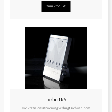
zum Produkt
Turbo TRS
Die Präzisionssteuerung verbirgt sich in einem