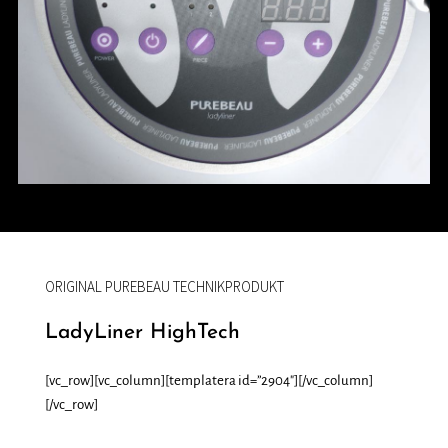
ORIGINAL PUREBEAU TECHNIKPRODUKT
LadyLiner HighTech
[vc_row][vc_column][templatera id=”2904″][/vc_column]
[/vc_row]