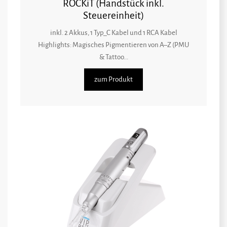
ROCKiT (Handstück inkl.
Steuereinheit)
inkl. 2 Akkus, 1 Typ_C Kabel und 1 RCA Kabel
Highlights: Magisches Pigmentieren von A–Z (PMU
& Tattoo...
zum Produkt