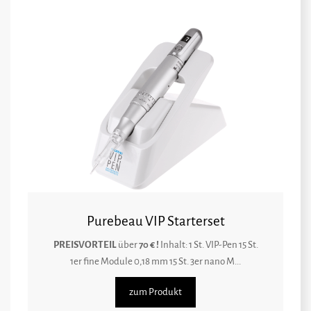
Purebeau VIP Starterset
PREISVORTEIL
über
70 € !
Inhalt: 1 St. VIP-Pen 15 St.
1er fine Module 0,18 mm 15 St. 3er nano M...
zum Produkt