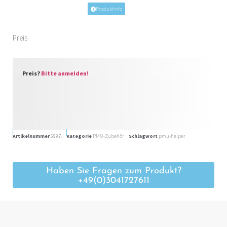
Produktinfo
Preis
Preis?
Bitte anmelden!
Artikelnummer
6997.
Kategorie
PMU-Zubehör
Schlagwort
pmu-helper
Haben Sie Fragen zum Produkt?
+49(0)3041727611