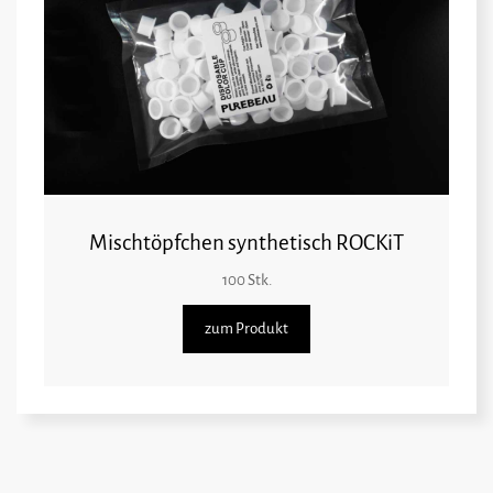
Mischtöpfchen synthetisch ROCKiT
100 Stk.
zum Produkt