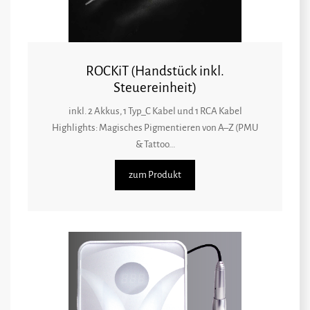
ROCKiT (Handstück inkl.
Steuereinheit)
inkl. 2 Akkus, 1 Typ_C Kabel und 1 RCA Kabel
Highlights: Magisches Pigmentieren von A–Z (PMU
& Tattoo...
zum Produkt