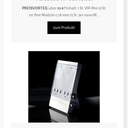
PREISVORTEIL
über
70 € !
Inhalt: 1 St. VIP-Pen 15 St.
1er fine Module 0,18 mm 15 St. 3er nano M...
zum Produkt