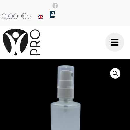
0,00
€