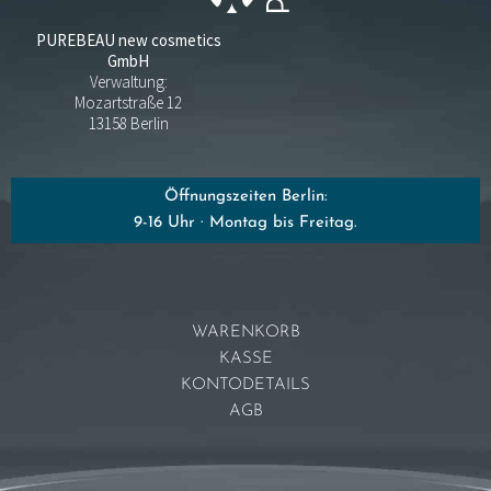
PUREBEAU new cosmetics
GmbH
Verwaltung:
Mozartstraße 12
13158 Berlin
Öffnungszeiten Berlin:
9-16 Uhr · Montag bis Freitag.
WARENKORB
KASSE
KONTODETAILS
AGB