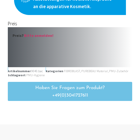
an die apparative Kosmetik.
Preis
Preis?
Bitte anmelden!
Artikelnummer
9040.bac
Kategorien
FIBROBLAST
,
PUREBEAU Material
,
PMU-Zubehör
Schlagwort
PMU-Hygiene
Haben Sie Fragen zum Produkt?
+49(0)3041727611