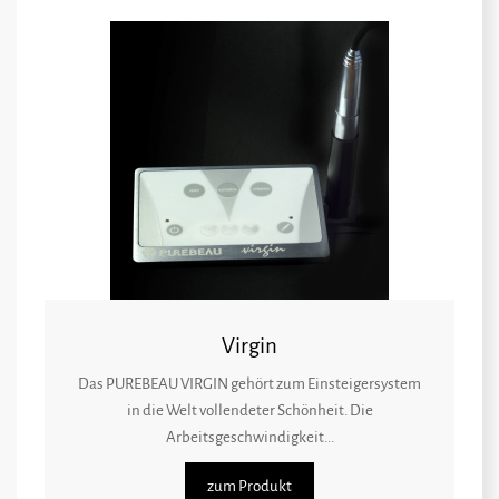
Virgin
Das PUREBEAU VIRGIN gehört zum Einsteigersystem
in die Welt vollendeter Schönheit. Die
Arbeitsgeschwindigkeit...
zum Produkt