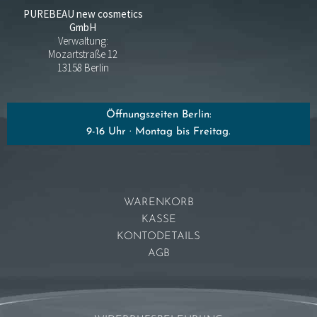
PUREBEAU new cosmetics
GmbH
Verwaltung:
Mozartstraße 12
13158 Berlin
Öffnungszeiten Berlin:
9-16 Uhr · Montag bis Freitag.
WARENKORB
KASSE
KONTODETAILS
AGB