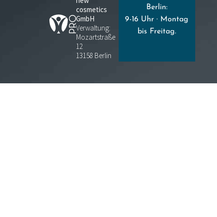
new
Berlin:
cosmetics
GmbH
9-16 Uhr · Montag
Verwaltung:
bis Freitag.
Mozartstraße
12
13158 Berlin