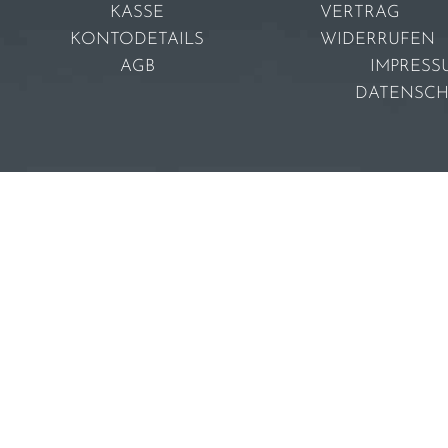
KASSE
VERTRAG
KONTODETAILS
WIDERRUFEN
AGB
IMPRESS
DATENSC