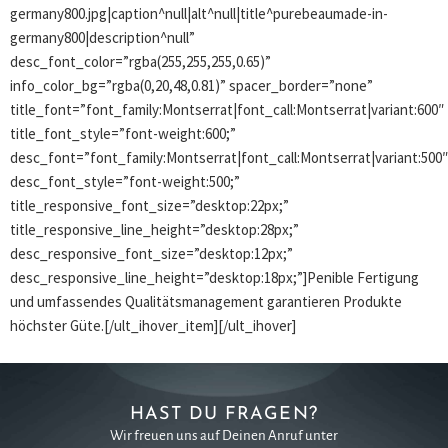
germany800.jpg|caption^null|alt^null|title^purebeaumade-in-
germany800|description^null”
desc_font_color=”rgba(255,255,255,0.65)”
info_color_bg=”rgba(0,20,48,0.81)” spacer_border=”none”
title_font=”font_family:Montserrat|font_call:Montserrat|variant:600″
title_font_style=”font-weight:600;”
desc_font=”font_family:Montserrat|font_call:Montserrat|variant:500″
desc_font_style=”font-weight:500;”
title_responsive_font_size=”desktop:22px;”
title_responsive_line_height=”desktop:28px;”
desc_responsive_font_size=”desktop:12px;”
desc_responsive_line_height=”desktop:18px;”]Penible Fertigung
und umfassendes Qualitätsmanagement garantieren Produkte
höchster Güte.[/ult_ihover_item][/ult_ihover]
HAST DU FRAGEN?
Wir freuen uns auf Deinen Anruf unter