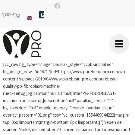
0,00
€
[vc_row bg_type=”image” parallax_style=”vcpb-animated”
bg_image_new=”id^6717|url^https://www.purebeau-pro.com/wp-
content/uploads/2019/04/www.purebeau-pro.com-purebeau-
quality-pb-fibroblast-machine-
rueckseitug.jpg|caption^null|alt^null|title^PB-FIBROBLAST-
machine-rueckseitug|description^null” parallax_sense=”1″
bg_override=”full” enable_overlay=”enable_overlay_value”
overlay_pattern=”01.png” css=”.vc_custom_1554469044222{margin-
top: 0px !important;margin-bottom: 0px !important;}”]Neben der
starken Marke, die seit über 20 Jahren als Garant für Innovation und