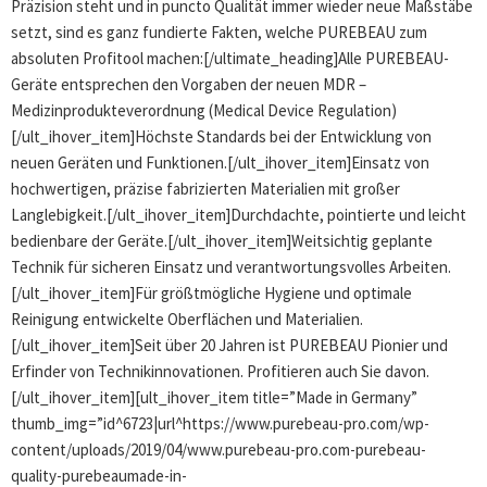
Präzision steht und in puncto Qualität immer wieder neue Maßstäbe
setzt, sind es ganz fundierte Fakten, welche PUREBEAU zum
absoluten Profitool machen:[/ultimate_heading]Alle PUREBEAU-
Geräte entsprechen den Vorgaben der neuen MDR –
Medizinprodukteverordnung (Medical Device Regulation)
[/ult_ihover_item]Höchste Standards bei der Entwicklung von
neuen Geräten und Funktionen.[/ult_ihover_item]Einsatz von
hochwertigen, präzise fabrizierten Materialien mit großer
Langlebigkeit.[/ult_ihover_item]Durchdachte, pointierte und leicht
bedienbare der Geräte.[/ult_ihover_item]Weitsichtig geplante
Technik für sicheren Einsatz und verantwortungsvolles Arbeiten.
[/ult_ihover_item]Für größtmögliche Hygiene und optimale
Reinigung entwickelte Oberflächen und Materialien.
[/ult_ihover_item]Seit über 20 Jahren ist PUREBEAU Pionier und
Erfinder von Technikinnovationen. Profitieren auch Sie davon.
[/ult_ihover_item][ult_ihover_item title=”Made in Germany”
thumb_img=”id^6723|url^https://www.purebeau-pro.com/wp-
content/uploads/2019/04/www.purebeau-pro.com-purebeau-
quality-purebeaumade-in-