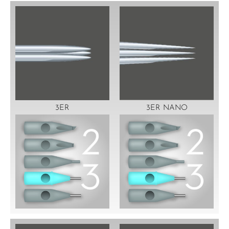
3ER
3ER NANO