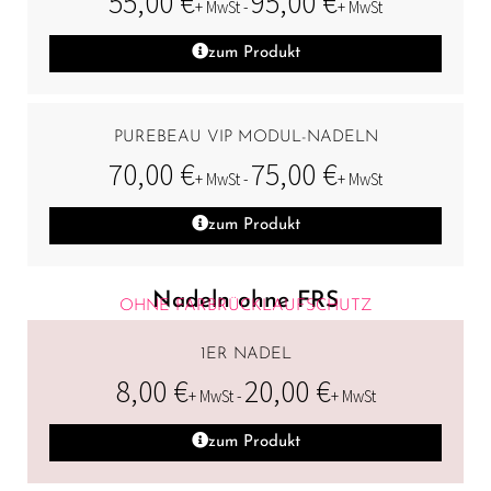
55,00
€
95,00
€
+ MwSt -
+ MwSt
zum Produkt
PUREBEAU VIP MODUL-NADELN
70,00
€
75,00
€
+ MwSt -
+ MwSt
zum Produkt
Nadeln ohne FRS
OHNE FARBRÜCKLAUFSCHUTZ
1ER NADEL
8,00
€
20,00
€
+ MwSt -
+ MwSt
zum Produkt