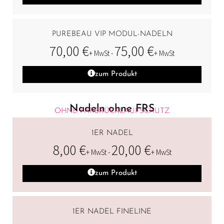
PUREBEAU VIP MODUL-NADELN
70,00
€
75,00
€
+ MwSt -
+ MwSt
zum Produkt
Nadeln ohne FRS
OHNE FARBRÜCKLAUFSCHUTZ
1ER NADEL
8,00
€
20,00
€
+ MwSt -
+ MwSt
zum Produkt
1ER NADEL FINELINE