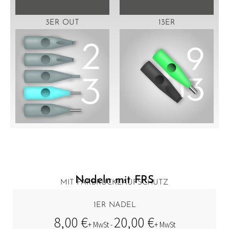
3ER OUT
13ER
Nadeln mit FRS
MIT FARBRÜCKLAUFSCHUTZ
1ER NADEL
8,00
€
20,00
€
+ MwSt -
+ MwSt